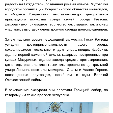
радость на Рождество», созданная руками членов Реутовской
городской организации Всероссийского общества инвалидов,
и «Чудеса Рождества», выставка-конкурс декоративно-
прикладного искусства среди семей города Реутова.
Декоративно-прикладное творчество как старших, так и юных
участников выставок очень тронуло сердца долгопрудненцев.
⠀
Затем настало время пешеходной экскурсии. Гости Реутова
увидели достопримечательности нашего города:
сохранившиеся молельню и дом управляющих фабрики,
здание первой каменной школы, казармы, построенные при
купцах Мазуриных, здание завода средств протезирования,
где в годы располагался госпиталь, прошли по центральной
улице Ленина, посетили мемориал Славы и Аллею Героев,
посвященные реутовцам, погибшим в годы Великой
Отечественной войны.
⠀
В заключение экскурсии они посетили Троицкий собор, по
которому им также провели экскурсию.